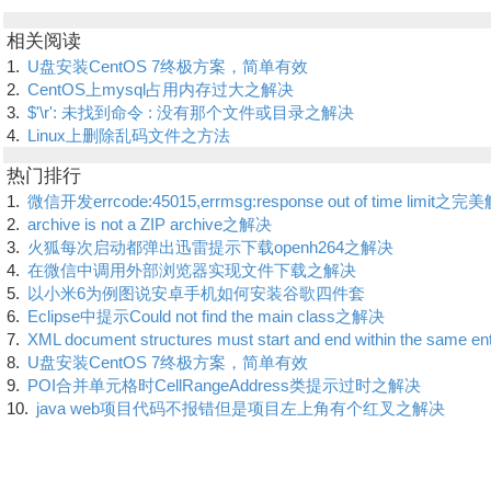
相关阅读
1.
U盘安装CentOS 7终极方案，简单有效
2.
CentOS上mysql占用内存过大之解决
3.
$'\r': 未找到命令 : 没有那个文件或目录之解决
4.
Linux上删除乱码文件之方法
热门排行
1.
微信开发errcode:45015,errmsg:response out of time limit之
2.
archive is not a ZIP archive之解决
3.
火狐每次启动都弹出迅雷提示下载openh264之解决
4.
在微信中调用外部浏览器实现文件下载之解决
5.
以小米6为例图说安卓手机如何安装谷歌四件套
6.
Eclipse中提示Could not find the main class之解决
7.
XML document structures must start and end within the same
8.
U盘安装CentOS 7终极方案，简单有效
9.
POI合并单元格时CellRangeAddress类提示过时之解决
10.
java web项目代码不报错但是项目左上角有个红叉之解决