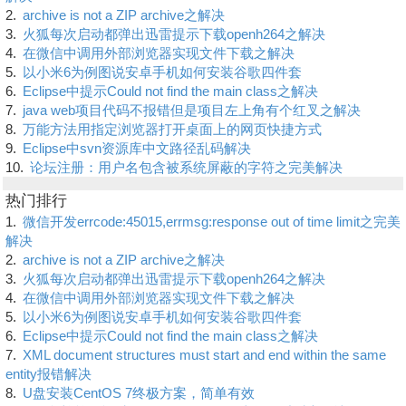
2.
archive is not a ZIP archive之解决
3.
火狐每次启动都弹出迅雷提示下载openh264之解决
4.
在微信中调用外部浏览器实现文件下载之解决
5.
以小米6为例图说安卓手机如何安装谷歌四件套
6.
Eclipse中提示Could not find the main class之解决
7.
java web项目代码不报错但是项目左上角有个红叉之解决
8.
万能方法用指定浏览器打开桌面上的网页快捷方式
9.
Eclipse中svn资源库中文路径乱码解决
10.
论坛注册：用户名包含被系统屏蔽的字符之完美解决
热门排行
1.
微信开发errcode:45015,errmsg:response out of time limit之完美
解决
2.
archive is not a ZIP archive之解决
3.
火狐每次启动都弹出迅雷提示下载openh264之解决
4.
在微信中调用外部浏览器实现文件下载之解决
5.
以小米6为例图说安卓手机如何安装谷歌四件套
6.
Eclipse中提示Could not find the main class之解决
7.
XML document structures must start and end within the same
entity报错解决
8.
U盘安装CentOS 7终极方案，简单有效