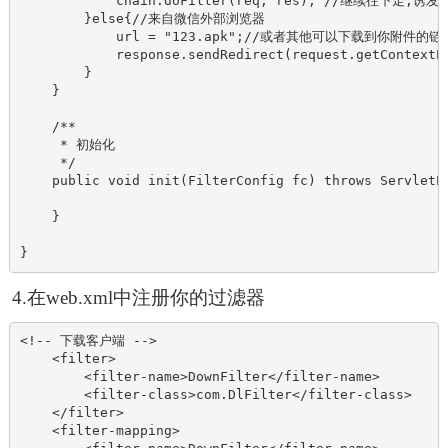
            chain.doFilter(req, res); //继续往下走
        }else{//来自微信外部浏览器

            url = "123.apk";//或者其他可以下载到你附件的链
            response.sendRedirect(request.getContextPa
        }

    }

    /**

     * 初始化

     */

    public void init(FilterConfig fc) throws ServletEx
    }

}
4.在web.xml中注册你的过滤器
<!-- 下载客户端 -->

    <filter>

        <filter-name>DownFilter</filter-name>

        <filter-class>com.DlFilter</filter-class>

    </filter>

    <filter-mapping>
