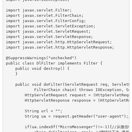
import javax.servlet.Filter;

import javax.servlet.FilterChain;

import javax.servlet.FilterConfig;

import javax.servlet.ServletException;

import javax.servlet.ServletRequest;

import javax.servlet.ServletResponse;

import javax.servlet.http.HttpServletRequest;

import javax.servlet.http.HttpServletResponse;

@SuppressWarnings("unchecked")

public class DlFilter implements Filter {

    public void destroy() {

    }

    public void doFilter(ServletRequest req, ServletRe
            FilterChain chain) throws IOException, Ser
        HttpServletRequest request = (HttpServletReque
        HttpServletResponse response = (HttpServletRes
        String url = "";

        String ua = request.getHeader("user-agent");
        if(ua.indexOf("MicroMessenger")!=-1){//从微