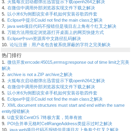
3.
火狐每次启动都弹出迅雷提示下载openh264之解决
4.
在微信中调用外部浏览器实现文件下载之解决
5.
以小米6为例图说安卓手机如何安装谷歌四件套
6.
Eclipse中提示Could not find the main class之解决
7.
java web项目代码不报错但是项目左上角有个红叉之解决
8.
万能方法用指定浏览器打开桌面上的网页快捷方式
9.
Eclipse中svn资源库中文路径乱码解决
10.
论坛注册：用户名包含被系统屏蔽的字符之完美解决
热门排行
1.
微信开发errcode:45015,errmsg:response out of time limit之完美
解决
2.
archive is not a ZIP archive之解决
3.
火狐每次启动都弹出迅雷提示下载openh264之解决
4.
在微信中调用外部浏览器实现文件下载之解决
5.
以小米6为例图说安卓手机如何安装谷歌四件套
6.
Eclipse中提示Could not find the main class之解决
7.
XML document structures must start and end within the same
entity报错解决
8.
U盘安装CentOS 7终极方案，简单有效
9.
POI合并单元格时CellRangeAddress类提示过时之解决
10.
java web项目代码不报错但是项目左上角有个红叉之解决