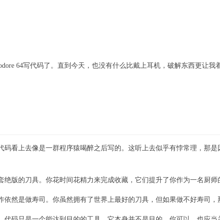
odore 64写代码了。直到今天，也没有什么比戴上耳机，破解东西更
代码看上去像是一群程序猿喝醉之后写的。这听上去似乎有悖常理，那是
套绝版的刀具。你花时间花精力来完成收藏，它们提升了你作为一名厨师
作依然是做寿司。你虽然拥有了世界上最好的刀具，但如果做不好寿司，
。代码只是一个能达到目的的工具，它本身并不是目的。你可以，也应当