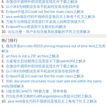
4.
在微信中调用外部浏览器实现文件下载之解决
5.
以小米6为例图说安卓手机如何安装谷歌四件套
6.
Eclipse中提示Could not find the main class之解决
7.
java web项目代码不报错但是项目左上角有个红叉之解决
8.
万能方法用指定浏览器打开桌面上的网页快捷方式
9.
Eclipse中svn资源库中文路径乱码解决
10.
论坛注册：用户名包含被系统屏蔽的字符之完美解决
热门排行
1.
微信开发errcode:45015,errmsg:response out of time limit之完美
解决
2.
archive is not a ZIP archive之解决
3.
火狐每次启动都弹出迅雷提示下载openh264之解决
4.
在微信中调用外部浏览器实现文件下载之解决
5.
以小米6为例图说安卓手机如何安装谷歌四件套
6.
Eclipse中提示Could not find the main class之解决
7.
XML document structures must start and end within the same
entity报错解决
8.
U盘安装CentOS 7终极方案，简单有效
9.
POI合并单元格时CellRangeAddress类提示过时之解决
10.
java web项目代码不报错但是项目左上角有个红叉之解决