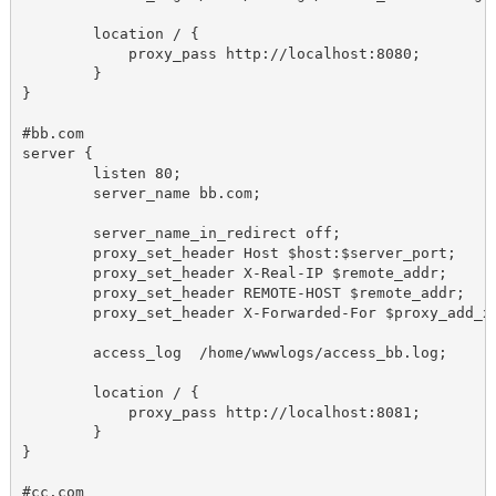
	location / {            

	    proxy_pass http://localhost:8080;

        }

}

#bb.com

server {

	listen 80;

	server_name bb.com;

	server_name_in_redirect off;

        proxy_set_header Host $host:$server_port;

        proxy_set_header X-Real-IP $remote_addr;

        proxy_set_header REMOTE-HOST $remote_addr;

        proxy_set_header X-Forwarded-For $proxy_add_x_
	access_log  /home/wwwlogs/access_bb.log;

	location / {            

	    proxy_pass http://localhost:8081;

        }

}

#cc.com
