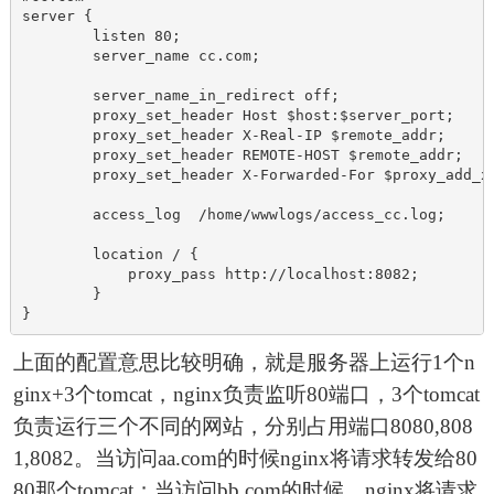
server {

	listen 80;

	server_name cc.com;

	server_name_in_redirect off;

        proxy_set_header Host $host:$server_port;

        proxy_set_header X-Real-IP $remote_addr;

        proxy_set_header REMOTE-HOST $remote_addr;

        proxy_set_header X-Forwarded-For $proxy_add_x_
	access_log  /home/wwwlogs/access_cc.log;

	location / {            

	    proxy_pass http://localhost:8082;

        }

}
上面的配置意思比较明确，就是服务器上运行1个n
ginx+3个tomcat，nginx负责监听80端口，3个tomcat
负责运行三个不同的网站，分别占用端口8080,808
1,8082。当访问aa.com的时候nginx将请求转发给80
80那个tomcat；当访问bb.com的时候，nginx将请求