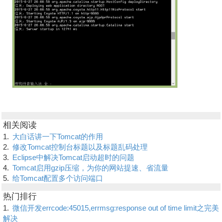
相关阅读
1.
大白话讲一下Tomcat的作用
2.
修改Tomcat控制台标题以及标题乱码处理
3.
Eclipse中解决Tomcat启动超时的问题
4.
Tomcat启用gzip压缩，为你的网站提速、省流量
5.
给Tomcat配置多个访问端口
热门排行
1.
微信开发errcode:45015,errmsg:response out of time limit之完美
解决