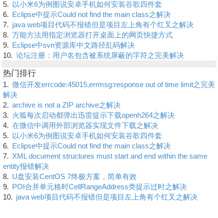
5.
以小米6为例图说安卓手机如何安装谷歌四件套
6.
Eclipse中提示Could not find the main class之解决
7.
java web项目代码不报错但是项目左上角有个红叉之解决
8.
万能方法用指定浏览器打开桌面上的网页快捷方式
9.
Eclipse中svn资源库中文路径乱码解决
10.
论坛注册：用户名包含被系统屏蔽的字符之完美解决
热门排行
1.
微信开发errcode:45015,errmsg:response out of time limit之完美
解决
2.
archive is not a ZIP archive之解决
3.
火狐每次启动都弹出迅雷提示下载openh264之解决
4.
在微信中调用外部浏览器实现文件下载之解决
5.
以小米6为例图说安卓手机如何安装谷歌四件套
6.
Eclipse中提示Could not find the main class之解决
7.
XML document structures must start and end within the same
entity报错解决
8.
U盘安装CentOS 7终极方案，简单有效
9.
POI合并单元格时CellRangeAddress类提示过时之解决
10.
java web项目代码不报错但是项目左上角有个红叉之解决