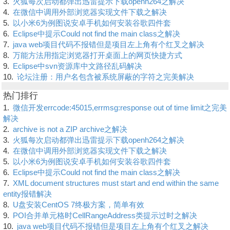
3.
火狐每次启动都弹出迅雷提示下载openh264之解决
4.
在微信中调用外部浏览器实现文件下载之解决
5.
以小米6为例图说安卓手机如何安装谷歌四件套
6.
Eclipse中提示Could not find the main class之解决
7.
java web项目代码不报错但是项目左上角有个红叉之解决
8.
万能方法用指定浏览器打开桌面上的网页快捷方式
9.
Eclipse中svn资源库中文路径乱码解决
10.
论坛注册：用户名包含被系统屏蔽的字符之完美解决
热门排行
1.
微信开发errcode:45015,errmsg:response out of time limit之完美
解决
2.
archive is not a ZIP archive之解决
3.
火狐每次启动都弹出迅雷提示下载openh264之解决
4.
在微信中调用外部浏览器实现文件下载之解决
5.
以小米6为例图说安卓手机如何安装谷歌四件套
6.
Eclipse中提示Could not find the main class之解决
7.
XML document structures must start and end within the same
entity报错解决
8.
U盘安装CentOS 7终极方案，简单有效
9.
POI合并单元格时CellRangeAddress类提示过时之解决
10.
java web项目代码不报错但是项目左上角有个红叉之解决