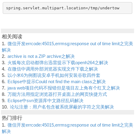
spring.servlet.multipart.location=/tmp/undertow
相关阅读
1.
微信开发errcode:45015,errmsg:response out of time limit之完美
解决
2.
archive is not a ZIP archive之解决
3.
火狐每次启动都弹出迅雷提示下载openh264之解决
4.
在微信中调用外部浏览器实现文件下载之解决
5.
以小米6为例图说安卓手机如何安装谷歌四件套
6.
Eclipse中提示Could not find the main class之解决
7.
java web项目代码不报错但是项目左上角有个红叉之解决
8.
万能方法用指定浏览器打开桌面上的网页快捷方式
9.
Eclipse中svn资源库中文路径乱码解决
10.
论坛注册：用户名包含被系统屏蔽的字符之完美解决
热门排行
1.
微信开发errcode:45015,errmsg:response out of time limit之完美
解决